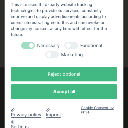
Stellenangebote
This site uses third-party website tracking
technologies to provide its services, constantly
Folgen Sie uns!
improve and display advertisements according to
users' interests. I agree to this and can revoke or
Facebook
Instagram
YouTube
TikTok
change my consent at any time with effect for the
Zustellung durch:
future.
Necessary
Functional
Marketing
Reject optional
Accept all
Impressum
AGB
Cookie Consent by
Prive
Datenschutzerklärung
Privacy policy
Imprint
Bestellung widerrufen
Settings