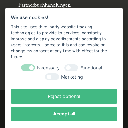
Partnerbuchhandlungen
Büchergilde online
We use cookies!
Stellenangebote
This site uses third-party website tracking
Folgen Sie uns!
technologies to provide its services, constantly
improve and display advertisements according to
users' interests. I agree to this and can revoke or
Facebook
Instagram
YouTube
TikTok
change my consent at any time with effect for the
Zustellung durch:
future.
Necessary
Functional
Marketing
Reject optional
Accept all
Impressum