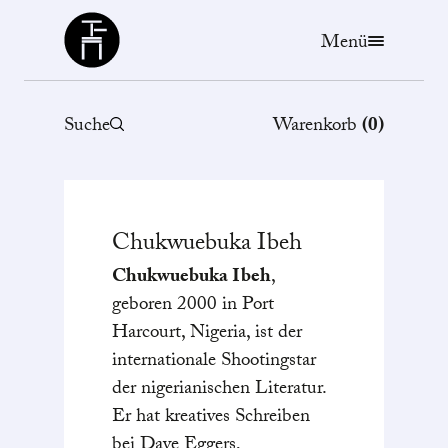
Büchergilde
Menü
Suche
Warenkorb
(
0
)
Chukwuebuka
Ibeh
Chukwuebuka Ibeh
,
geboren 2000 in Port
Harcourt, Nigeria, ist der
internationale Shootingstar
der nigerianischen Literatur.
Er hat kreatives Schreiben
bei Dave Eggers,