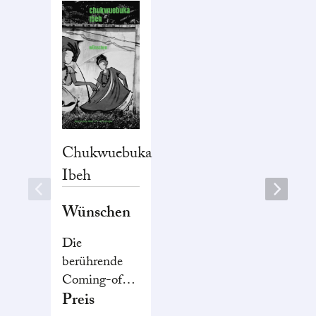
Chukwuebuka
Ibeh
Wünschen
Die
berührende
Coming-of-
Age-
Preis