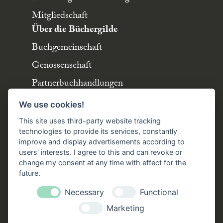
Mitgliedschaft
Über die Büchergilde
Buchgemeinschaft
Genossenschaft
Partnerbuchhandlungen
Büchergilde online
We use cookies!
Stellenangebote
This site uses third-party website tracking
Folgen Sie uns!
technologies to provide its services, constantly
improve and display advertisements according to
users' interests. I agree to this and can revoke or
Facebook
Instagram
YouTube
TikTok
change my consent at any time with effect for the
Zustellung durch:
future.
Necessary
Functional
Marketing