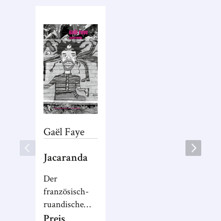
Gaël
Faye
Jacaranda
Der
französisch-
ruandische
Schriftsteller
Preis