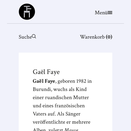
Büchergilde
Menü
Suche
Warenkorb
(
0
)
Gaël
Faye
Gaël Faye
, geboren 1982 in
Burundi, wuchs als Kind
einer ruandischen Mutter
und eines französischen
Vaters auf. Als Sänger
veröffentlichte er mehrere
Alben, zuletzt
Mauve