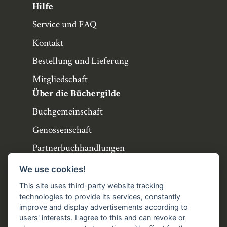
Hilfe
Service und FAQ
Kontakt
Bestellung und Lieferung
Mitgliedschaft
Über die Büchergilde
Buchgemeinschaft
Genossenschaft
Partnerbuchhandlungen
Büchergilde online
We use cookies!
Stellenangebote
This site uses third-party website tracking
technologies to provide its services, constantly
Folgen Sie uns!
improve and display advertisements according to
users' interests. I agree to this and can revoke or
Facebook
Instagram
YouTube
TikTok