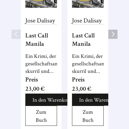
Jose
Dalisay
Jose
Dalisay
Last Call
Last Call
Manila
Manila
Ein Krimi, der
Ein Krimi, der
gesellschaftsanalytisch,
gesellschaftsanalytisch,
skurril und
skurril und
erschütternd
erschütternd
Preis
Preis
zugleich ist.
zugleich ist.
23,00 €
23,00 €
In den Warenkorb
In den Warenkorb
Zum
Zum
Buch
Buch