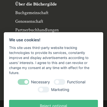
Über die Büchergilde
Buchgemeinschaft
Genossenschaft
Partnerbuchhandlungen
Büchergilde online
We use cookies!
Stellenangebote
This site uses third-party website tracking
technologies to provide its services, constantly
Folgen Sie uns!
improve and display advertisements according to
users' interests. I agree to this and can revoke or
Facebook
Instagram
YouTube
TikTok
change my consent at any time with effect for the
Zustellung durch:
future.
Necessary
Functional
Marketing
Reject optional