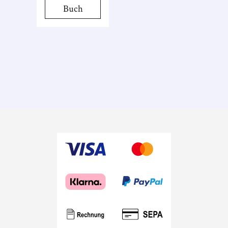
und
Buch
Idealismus,
erschafft er
eine Kreatur
aus toter
Materie und
erweckt sie
zum Leben.