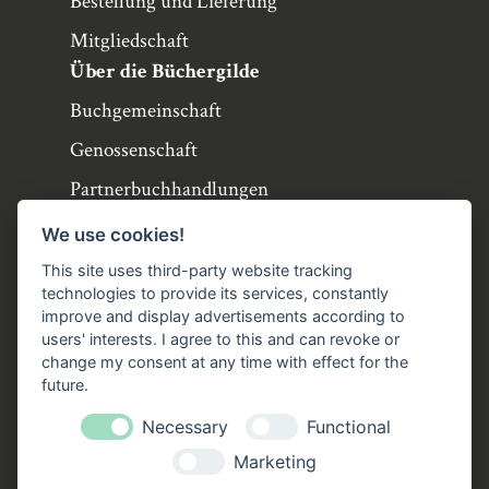
Bestellung und Lieferung
Mitgliedschaft
Über die Büchergilde
Buchgemeinschaft
Genossenschaft
Partnerbuchhandlungen
Büchergilde online
We use cookies!
Stellenangebote
This site uses third-party website tracking
technologies to provide its services, constantly
Folgen Sie uns!
improve and display advertisements according to
users' interests. I agree to this and can revoke or
Facebook
Instagram
YouTube
TikTok
change my consent at any time with effect for the
Zustellung durch:
future.
Necessary
Functional
Marketing