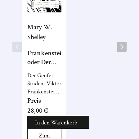
Mary W.
Shelley
Frankenstein
oder Der
moderne
Der Genfer
Prometheus
Student Viktor
Frankenstein
überschreitet
Preis
im Labor
28,00 €
Grenzen:
In den Warenkorb
Besessen von
Forschungsdrang
Zum