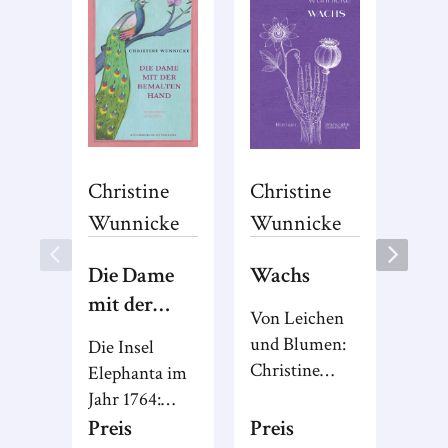
Christine
Christine
Wunnicke
Wunnicke
Die Dame
Wachs
mit der
Von Leichen
bemalten
und Blumen:
Die Insel
Hand
Christine
Elephanta im
Wunnicke
Jahr 1764:
erzählt die
Indien stand
Preis
Preis