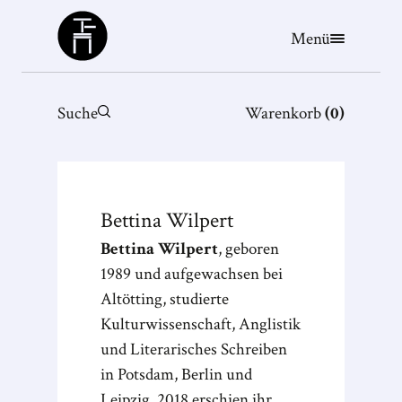
Büchergilde
Menü
Suche
Warenkorb
(
0
)
Bettina
Wilpert
Bettina Wilpert
, geboren
1989 und aufgewachsen bei
Altötting, studierte
Kulturwissenschaft, Anglistik
und Literarisches Schreiben
in Potsdam, Berlin und
Leipzig. 2018 erschien ihr