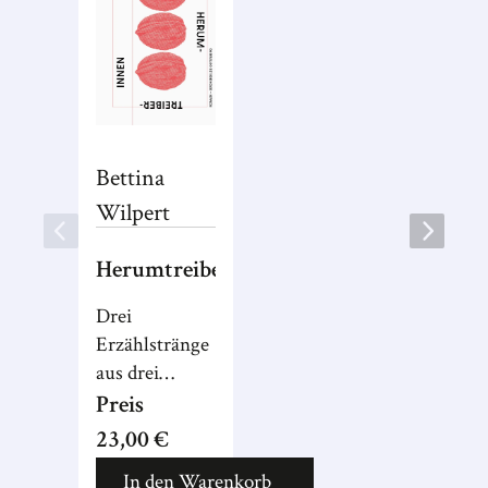
Bettina
Wilpert
Herumtreiberinnen
Drei
Erzählstränge
aus drei
Zeitperioden
Preis
verbindet
23,00 €
Wilpert
In den Warenkorb
geschickt mit