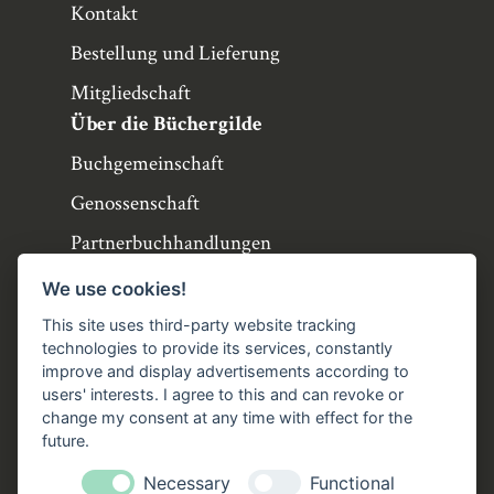
Kontakt
Bestellung und Lieferung
Mitgliedschaft
Über die Büchergilde
Buchgemeinschaft
Genossenschaft
Partnerbuchhandlungen
Büchergilde online
We use cookies!
Stellenangebote
This site uses third-party website tracking
technologies to provide its services, constantly
Folgen Sie uns!
improve and display advertisements according to
users' interests. I agree to this and can revoke or
Facebook
Instagram
YouTube
TikTok
change my consent at any time with effect for the
Zustellung durch:
future.
Necessary
Functional