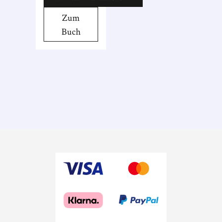
einem Haus in
Zum
der Leipziger
Buch
Lerchenstraße.