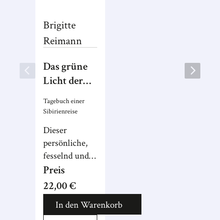
Brigitte
Reimann
Das grüne
Licht der
Steppen
Tagebuch einer
Sibirienreise
Dieser
persönliche,
fesselnd und
charmant
Preis
geschriebene
22,00 €
Bericht bietet
In den Warenkorb
neben
zahlreichen