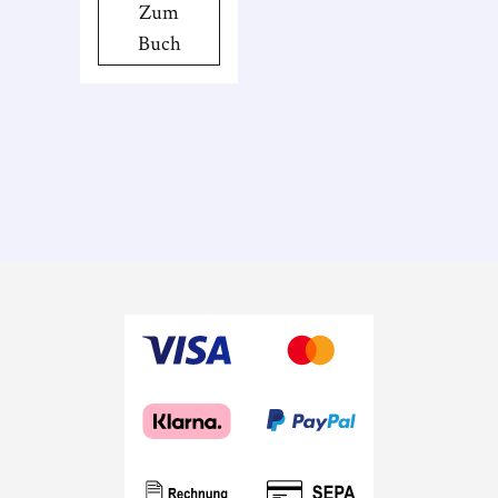
Zum
Informationen
Buch
über die
Sowjetunion
auch ein
interessantes
Selbstporträt
der damals 30-
jährigen
Brigitte
Reimann.