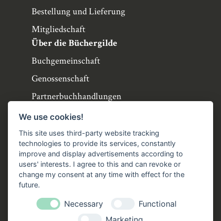
Bestellung und Lieferung
Mitgliedschaft
Über die Büchergilde
Buchgemeinschaft
Genossenschaft
Partnerbuchhandlungen
Büchergilde online
We use cookies!
Stellenangebote
This site uses third-party website tracking
technologies to provide its services, constantly
Folgen Sie uns!
improve and display advertisements according to
users' interests. I agree to this and can revoke or
Facebook
Instagram
YouTube
TikTok
change my consent at any time with effect for the
Zustellung durch:
future.
Necessary
Functional
Marketing