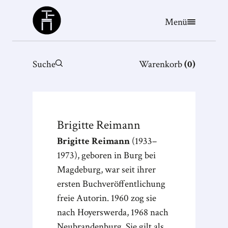
Büchergilde
Menü
Suche
Warenkorb
(
0
)
Brigitte
Reimann
Brigitte Reimann
(1933–
1973), geboren in Burg bei
Magdeburg, war seit ihrer
ersten Buchveröffentlichung
freie Autorin. 1960 zog sie
nach Hoyerswerda, 1968 nach
Neubrandenburg. Sie gilt als