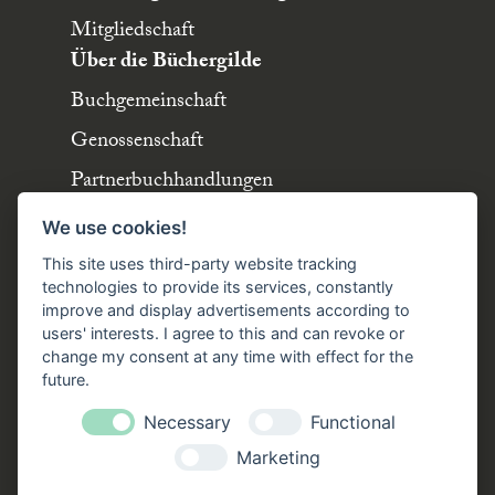
Mitgliedschaft
Über die Büchergilde
Buchgemeinschaft
Genossenschaft
Partnerbuchhandlungen
Büchergilde online
We use cookies!
Stellenangebote
This site uses third-party website tracking
Folgen Sie uns!
technologies to provide its services, constantly
improve and display advertisements according to
users' interests. I agree to this and can revoke or
Facebook
Instagram
YouTube
TikTok
change my consent at any time with effect for the
Zustellung durch:
future.
Necessary
Functional
Marketing