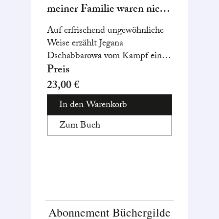
meiner Familie waren nicht
Der fra
zum Schreiben bestimmt
Schrifts
Auf erfrischend ungewöhnliche
mit de
Weise erzählt Jegana
auseina
Dschabbarowa vom Kampf einer
eine Zu
Frau mit ihrem konservativen
Preis
Preis
unaussp
Umfeld.
23,00 €
24,00 
hat?
In den Warenkorb
In d
Zum Buch
Zum
Abonnement Büchergilde